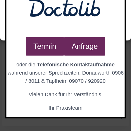
Akzeptieren
Ablehnen
Einstellungen ansehen
Praxisurlaub:
Donauwörth und Tapfheim:
01.–05.06.2026
Termin
Anfrage
(Vertretung: Praxis Mertin,
Praxis Hofer/Döbler)
oder die
Telefonische Kontaktaufnahme
während unserer Sprechzeiten: Donauwörth 0906
Teamtag:
/ 8011 & Tapfheim 09070 / 920920
Donauwörth und Tapfheim:
17.06.2026
Vielen Dank für Ihr Verständnis.
(Vertretung: Praxis Mertin,
Ihr Praxisteam
Praxis Hofer/Döbler)