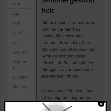
Sommergesund
März
heit
April
Mit steigenden Temperaturen
Mai
kann es vermehrt zu
Juni
Kreislaufbeschwerden
Juli
kommen. Besonders ältere
Menschen und Personen mit
August
Vorerkrankungen sollten
Septem
körperliche Belastung in der
ber
Mittagshitze vermeiden und
ausreichend trinken.
Oktober
Novemb
Konsequenter Sonnenschutz
er
ist wichtig, um langfristige
Dezemb
Hautschäden zu vermeiden.
er
Dazu gehören Sonnencreme,